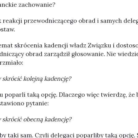
anckie zachowanie?
ak reakcji przewodniczącego obrad i samych dele
ostaw.
emat skrócenia kadencji władz Związku i dostoso
dniczący obrad zarządził głosowanie. Nie wiedz
rzmiało:
y skrócić kolejną kadencję?
 poparli taką opcję. Dlaczego więc twierdzę, że 
tawiono pytanie:
y skrócić obecną kadencję?
y taki sam. Czyli delegaci poparliby taką opcję.