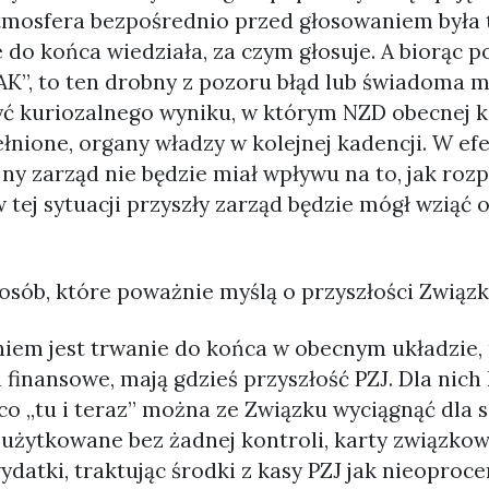
tmosfera bezpośrednio przed głosowaniem była t
do końca wiedziała, za czym głosuje. A biorąc p
TAK”, to ten drobny z pozoru błąd lub świadoma m
ć kuriozalnego wyniku, w którym NZD obecnej ka
łnione, organy władzy w kolejnej kadencji. W ef
ejny zarząd nie będzie miał wpływu na to, jak roz
w tej sytuacji przyszły zarząd będzie mógł wziąć
 osób, które poważnie myślą o przyszłości Związk
niem jest trwanie do końca w obecnym układzie,
finansowe, mają gdzieś przyszłość PZJ. Dla nich l
o, co „tu i teraz” można ze Związku wyciągnąć dla s
żytkowane bez żadnej kontroli, karty związkowe
datki, traktując środki z kasy PZJ jak nieoproc