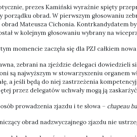
otycznie, prezes Kamiński wyraźnie spięty przep
y porządku obrad. W pierwszym głosowaniu zebr
 obrad Mateusza Cichonia. Kontrkandydatem by
ostał w kolejnym głosowaniu wybrany na wicepr
 tym momencie zaczęła się dla PZJ całkiem nowa 
awna, zebrani na zjeździe delegaci dowiedzieli 
e oni są najwyższym w stowarzyszeniu organem w
ę, a jeśli będą do niej zastrzeżenia kompetencyj
ętej przez delegatów uchwały mogą ją zaskarżyć
posób prowadzenia zjazdu i te słowa –
chapeau ba
niczący obrad nadzwyczajnego zjazdu nie ustrzeg