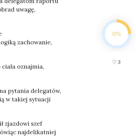
ia delegatom raportu
 obrad uwagę,
e
logiką zachowanie,
♡
3
 ciała oznajmia,
 na pytania delegatów,
 w takiej sytuacji
ł zjazdowi szef
ówiąc najdelikatniej