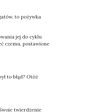
gatów, to pożywka
wania jej do cyklu
ieć czemu, postawione
był to błąd? Otóż
 Swoje twierdzenie