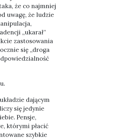
aka, że co najmniej
od uwagę, że ludzie
anipulacja,
dencji „ukarał”
ekcie zastosowania
pocznie się „droga
 odpowiedzialność
u.
 układzie dającym
iczy się jedynie
iebie. Pensje,
, którymi płacić
entowane szybkie