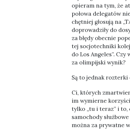
opieram na tym, że a
połowa delegatów nie 
chętniej głosują na „
doprowadziły do dosy
za błędy obecnie pope
tej socjotechniki kol
do Los Angeles”. Czy 
za olimpijski wynik?
Są to jednak rozterki
Ci, których zmartwie
im wymierne korzyści 
tylko „tu i teraz” i t
samochody służbowe u
można za prywatne wy