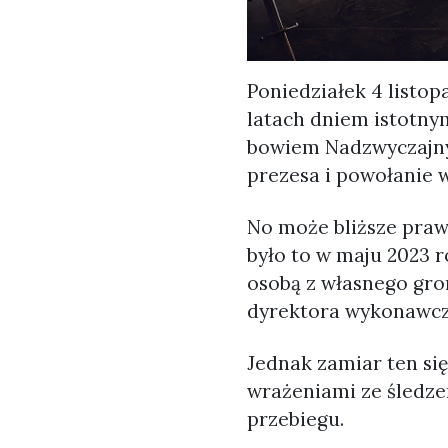
Poniedziałek 4 listop
latach dniem istotnym
bowiem Nadzwyczajny 
prezesa i powołanie 
No może bliższe prawd
było to w maju 2023 
osobą z własnego gro
dyrektora wykonawcz
Jednak zamiar ten si
wrażeniami ze śledze
przebiegu.