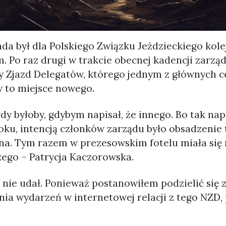
ada był dla Polskiego Związku Jeździeckiego kol
. Po raz drugi w trakcie obecnej kadencji zarzą
Zjazd Delegatów, którego jednym z głównych c
w to miejsce nowego.
y byłoby, gdybym napisał, że innego. Bo tak na
roku, intencją członków zarządu było obsadzenie
na. Tym razem w prezesowskim fotelu miała się r
ego – Patrycja Kaczorowska.
ę nie udał. Ponieważ postanowiłem podzielić się
nia wydarzeń w internetowej relacji z tego NZD,