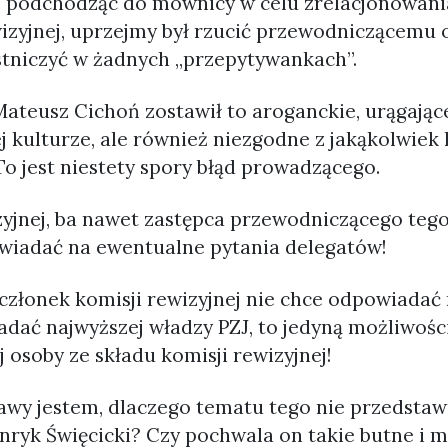
z, podchodząc do mównicy w celu zrelacjonowan
wizyjnej, uprzejmy był rzucić przewodniczącemu
stniczyć w żadnych „przepytywankach”.
Mateusz Cichoń zostawił to aroganckie, urągając
 kulturze, ale również niezgodne z jakąkolwiek 
 To jest niestety spory błąd prowadzącego.
yjnej, ba nawet zastępca przewodniczącego tego
wiadać na ewentualne pytania delegatów!
li członek komisji rewizyjnej nie chce odpowiadać
adać najwyższej władzy PZJ, to jedyną możliwością
j osoby ze składu komisji rewizyjnej!
awy jestem, dlaczego tematu tego nie przedstawi
enryk Święcicki? Czy pochwala on takie butne i m