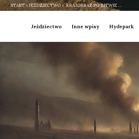
START
›
JEŹDZIECTWO
› KRAJOBRAZ PO BITWIE …
Jeździectwo
Inne wpisy
Hydepark