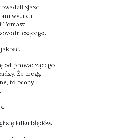
rowadził zjazd
ani wybrali
ł Tomasz
zewodniczącego.
jakość.
się od prowadzącego
ładzy. Że mogą
ne, to osoby
.
s
.
ł się kilku błędów.