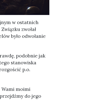
ejnym w ostatnich
d Związku zwołał
elów było odwołanie
prawdę, podobnie jak
 tego stanowiska
ozgościć p.o.
 z Wami moimi
 przejdźmy do jego