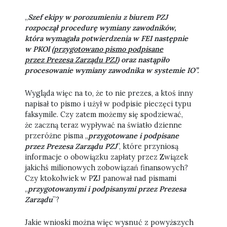
„
Szef ekipy w porozumieniu z biurem PZJ
rozpoczął procedurę wymiany zawodników,
która wymagała potwierdzenia w FEI następnie
w PKOl (
przygotowano pismo podpisane
przez Prezesa Zarządu PZJ
) oraz nastąpiło
procesowanie wymiany zawodnika w systemie IO”.
Wygląda więc na to, że to nie prezes, a ktoś inny
napisał to pismo i użył w podpisie pieczęci typu
faksymile. Czy zatem możemy się spodziewać,
że zaczną teraz wypływać na światło dzienne
przeróżne pisma „
przygotowane i podpisane
przez Prezesa Zarządu PZJ
”, które przyniosą
informacje o obowiązku zapłaty przez Związek
jakichś milionowych zobowiązań finansowych?
Czy ktokolwiek w PZJ panował nad pismami
„
przygotowanymi i podpisanymi przez Prezesa
Zarządu
”?
Jakie wnioski można więc wysnuć z powyższych