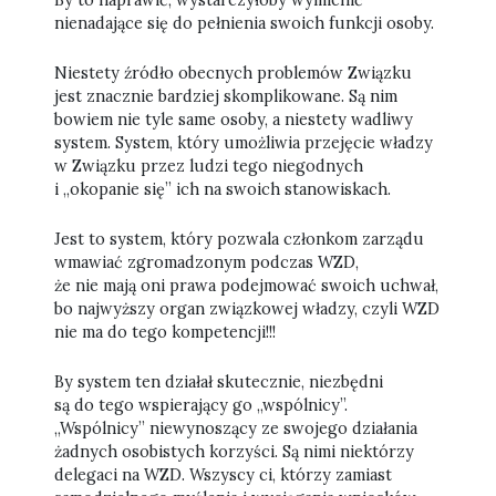
By to naprawić, wystarczyłoby wymienić
nienadające się do pełnienia swoich funkcji osoby.
Niestety źródło obecnych problemów Związku
jest znacznie bardziej skomplikowane. Są nim
bowiem nie tyle same osoby, a niestety wadliwy
system. System, który umożliwia przejęcie władzy
w Związku przez ludzi tego niegodnych
i „okopanie się” ich na swoich stanowiskach.
Jest to system, który pozwala członkom zarządu
wmawiać zgromadzonym podczas WZD,
że nie mają oni prawa podejmować swoich uchwał,
bo najwyższy organ związkowej władzy, czyli WZD
nie ma do tego kompetencji!!!
By system ten działał skutecznie, niezbędni
są do tego wspierający go „wspólnicy”.
„Wspólnicy” niewynoszący ze swojego działania
żadnych osobistych korzyści. Są nimi niektórzy
delegaci na WZD. Wszyscy ci, którzy zamiast