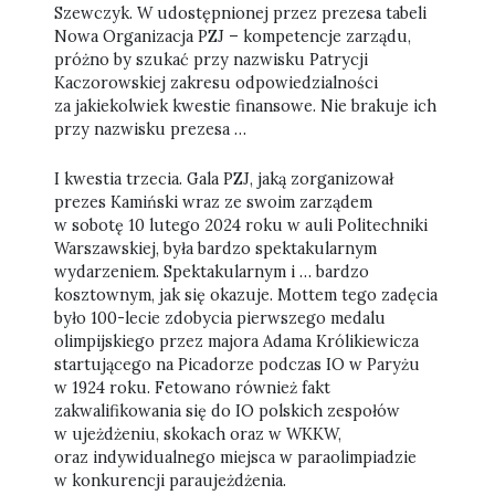
Szewczyk. W udostępnionej przez prezesa tabeli
Nowa Organizacja PZJ – kompetencje zarządu,
próżno by szukać przy nazwisku Patrycji
Kaczorowskiej zakresu odpowiedzialności
za jakiekolwiek kwestie finansowe. Nie brakuje ich
przy nazwisku prezesa …
I kwestia trzecia. Gala PZJ, jaką zorganizował
prezes Kamiński wraz ze swoim zarządem
w sobotę 10 lutego 2024 roku w auli Politechniki
Warszawskiej, była bardzo spektakularnym
wydarzeniem. Spektakularnym i … bardzo
kosztownym, jak się okazuje. Mottem tego zadęcia
było 100-lecie zdobycia pierwszego medalu
olimpijskiego przez majora Adama Królikiewicza
startującego na Picadorze podczas IO w Paryżu
w 1924 roku. Fetowano również fakt
zakwalifikowania się do IO polskich zespołów
w ujeżdżeniu, skokach oraz w WKKW,
oraz indywidualnego miejsca w paraolimpiadzie
w konkurencji paraujeżdżenia.