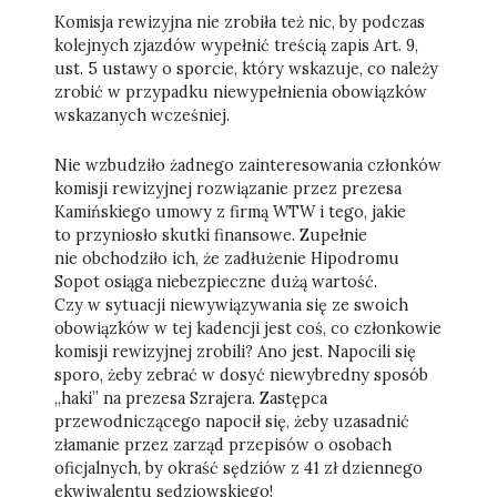
Komisja rewizyjna nie zrobiła też nic, by podczas
kolejnych zjazdów wypełnić treścią zapis Art. 9,
ust. 5 ustawy o sporcie, który wskazuje, co należy
zrobić w przypadku niewypełnienia obowiązków
wskazanych wcześniej.
Nie wzbudziło żadnego zainteresowania członków
komisji rewizyjnej rozwiązanie przez prezesa
Kamińskiego umowy z firmą WTW i tego, jakie
to przyniosło skutki finansowe. Zupełnie
nie obchodziło ich, że zadłużenie Hipodromu
Sopot osiąga niebezpieczne dużą wartość.
Czy w sytuacji niewywiązywania się ze swoich
obowiązków w tej kadencji jest coś, co członkowie
komisji rewizyjnej zrobili? Ano jest. Napocili się
sporo, żeby zebrać w dosyć niewybredny sposób
„haki” na prezesa Szrajera. Zastępca
przewodniczącego napocił się, żeby uzasadnić
złamanie przez zarząd przepisów o osobach
oficjalnych, by okraść sędziów z 41 zł dziennego
ekwiwalentu sędziowskiego!