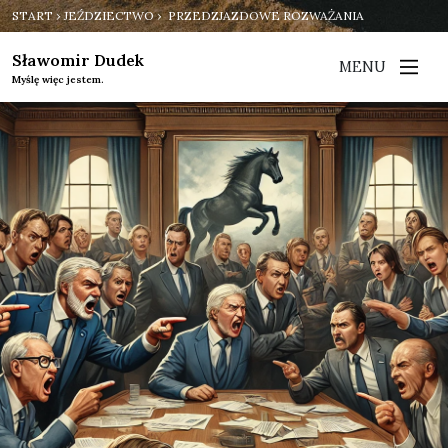
START
›
JEŹDZIECTWO
› PRZEDZJAZDOWE ROZWAŻANIA
Sławomir Dudek
MENU
Myślę więc jestem.