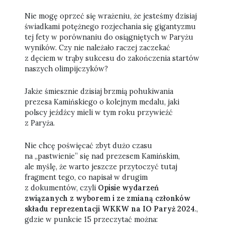
Nie mogę oprzeć się wrażeniu, że jesteśmy dzisiaj
świadkami potężnego rozjechania się gigantyzmu
tej fety w porównaniu do osiągniętych w Paryżu
wyników. Czy nie należało raczej zaczekać
z dęciem w trąby sukcesu do zakończenia startów
naszych olimpijczyków?
Jakże śmiesznie dzisiaj brzmią pohukiwania
prezesa Kamińskiego o kolejnym medalu, jaki
polscy jeźdźcy mieli w tym roku przywieźć
z Paryża.
Nie chcę poświęcać zbyt dużo czasu
na „pastwienie” się nad prezesem Kamińskim,
ale myślę, że warto jeszcze przytoczyć tutaj
fragment tego, co napisał w drugim
z dokumentów, czyli
Opisie wydarzeń
związanych z wyborem i ze zmianą członków
składu reprezentacji WKKW na IO Paryż 2024
.,
gdzie w punkcie 15 przeczytać można: