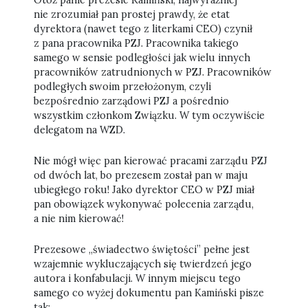
Otóż panie prezesie Kamiński, najwyraźniej
nie zrozumiał pan prostej prawdy, że etat
dyrektora (nawet tego z literkami CEO) czynił
z pana pracownika PZJ. Pracownika takiego
samego w sensie podległości jak wielu innych
pracowników zatrudnionych w PZJ. Pracowników
podległych swoim przełożonym, czyli
bezpośrednio zarządowi PZJ a pośrednio
wszystkim członkom Związku. W tym oczywiście
delegatom na WZD.
Nie mógł więc pan kierować pracami zarządu PZJ
od dwóch lat, bo prezesem został pan w maju
ubiegłego roku! Jako dyrektor CEO w PZJ miał
pan obowiązek wykonywać polecenia zarządu,
a nie nim kierować!
Prezesowe „świadectwo świętości” pełne jest
wzajemnie wykluczających się twierdzeń jego
autora i konfabulacji. W innym miejscu tego
samego co wyżej dokumentu pan Kamiński pisze
tak: