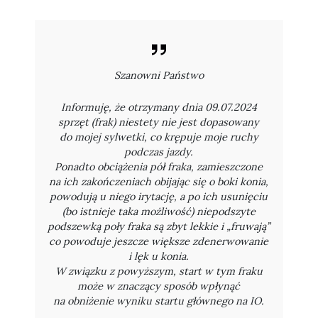
Szanowni Państwo
Informuję, że otrzymany dnia 09.07.2024
sprzęt (frak) niestety nie jest dopasowany
do mojej sylwetki, co krępuje moje ruchy
podczas jazdy.
Ponadto obciążenia pół fraka, zamieszczone
na ich zakończeniach obijając się o boki konia,
powodują u niego irytację, a po ich usunięciu
(bo istnieje taka możliwość) niepodszyte
podszewką poły fraka są zbyt lekkie i „fruwają”
co powoduje jeszcze większe zdenerwowanie
i lęk u konia.
W związku z powyższym, start w tym fraku
może w znaczący sposób wpłynąć
na obniżenie wyniku startu głównego na IO.