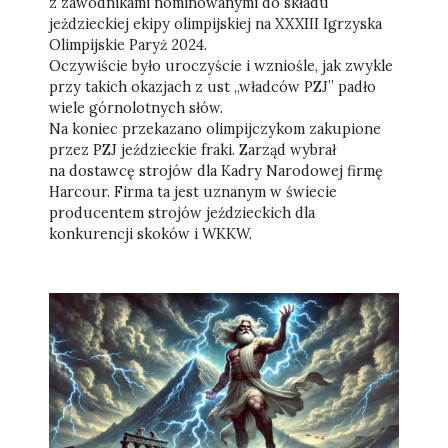
z zawodnikami nominowanymi do składu
jeździeckiej ekipy olimpijskiej na XXXIII Igrzyska
Olimpijskie Paryż 2024.
Oczywiście było uroczyście i wzniośle, jak zwykle
przy takich okazjach z ust „władców PZJ” padło
wiele górnolotnych słów.
Na koniec przekazano olimpijczykom zakupione
przez PZJ jeździeckie fraki. Zarząd wybrał
na dostawcę strojów dla Kadry Narodowej firmę
Harcour. Firma ta jest uznanym w świecie
producentem strojów jeździeckich dla
konkurencji skoków i WKKW.