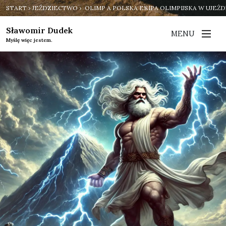
START
›
JEŹDZIECTWO
› OLIMP A POLSKA EKIPA OLIMPIJSKA W UJEŻ
Sławomir Dudek
MENU
Myślę więc jestem.