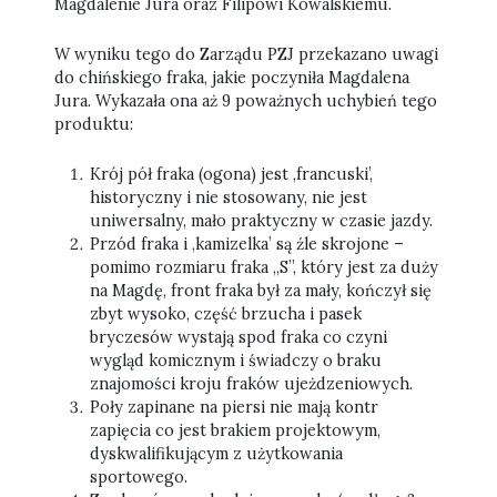
Magdalenie Jura oraz Filipowi Kowalskiemu.
W wyniku tego do Zarządu PZJ przekazano uwagi
do chińskiego fraka, jakie poczyniła Magdalena
Jura. Wykazała ona aż 9 poważnych uchybień tego
produktu:
Krój pół fraka (ogona) jest ‚francuski’,
historyczny i nie stosowany, nie jest
uniwersalny, mało praktyczny w czasie jazdy.
Przód fraka i ‚kamizelka’ są źle skrojone –
pomimo rozmiaru fraka „S”, który jest za duży
na Magdę, front fraka był za mały, kończył się
zbyt wysoko, część brzucha i pasek
bryczesów wystają spod fraka co czyni
wygląd komicznym i świadczy o braku
znajomości kroju fraków ujeżdzeniowych.
Poły zapinane na piersi nie mają kontr
zapięcia co jest brakiem projektowym,
dyskwalifikującym z użytkowania
sportowego.