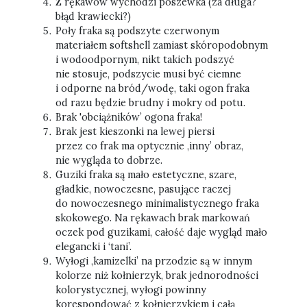
Z rękawów wychodzi poszewka (za długa?
błąd krawiecki?)
Poły fraka są podszyte czerwonym
materiałem softshell zamiast skóropodobnym
i wodoodpornym, nikt takich podszyć
nie stosuje, podszycie musi być ciemne
i odporne na bród/wodę, taki ogon fraka
od razu będzie brudny i mokry od potu.
Brak 'obciążników’ ogona fraka!
Brak jest kieszonki na lewej piersi
przez co frak ma optycznie ‚inny’ obraz,
nie wygląda to dobrze.
Guziki fraka są mało estetyczne, szare,
gładkie, nowoczesne, pasujące raczej
do nowoczesnego minimalistycznego fraka
skokowego. Na rękawach brak markowań
oczek pod guzikami, całość daje wygląd mało
elegancki i ‘tani’.
Wyłogi ‚kamizelki’ na przodzie są w innym
kolorze niż kołnierzyk, brak jednorodności
kolorystycznej, wyłogi powinny
korespondować z kołnierzykiem i całą