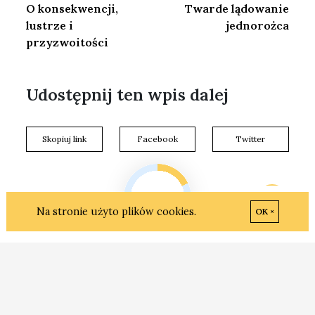
O konsekwencji,
Twarde lądowanie
lustrze i
jednorożca
przyzwoitości
Udostępnij ten wpis dalej
Skopiuj link
Facebook
Twitter
♡
5
Na stronie użyto plików cookies.
OK ×
Sławomir Dudek |
Myślę więc jestem.