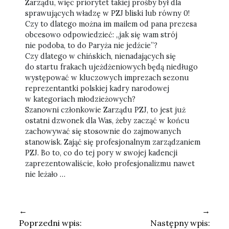
Zarządu, więc priorytet takiej prośby był dla
sprawujących władzę w PZJ bliski lub równy 0!
Czy to dlatego można im mailem od pana prezesa
obcesowo odpowiedzieć: „jak się wam strój
nie podoba, to do Paryża nie jedźcie”?
Czy dlatego w chińskich, nienadających się
do startu frakach ujeżdżeniowych będą niedługo
występować w kluczowych imprezach sezonu
reprezentantki polskiej kadry narodowej
w kategoriach młodzieżowych?
Szanowni członkowie Zarządu PZJ, to jest już
ostatni dzwonek dla Was, żeby zacząć w końcu
zachowywać się stosownie do zajmowanych
stanowisk. Zająć się profesjonalnym zarządzaniem
PZJ. Bo to, co do tej pory w swojej kadencji
zaprezentowaliście, koło profesjonalizmu nawet
nie leżało …
←
→
Poprzedni wpis:
Następny wpis: