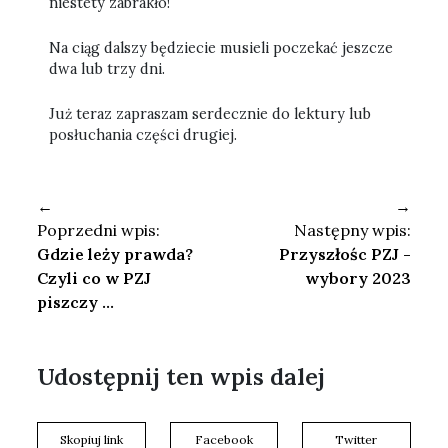
niestety zabrakło!
Na ciąg dalszy będziecie musieli poczekać jeszcze
dwa lub trzy dni.
Już teraz zapraszam serdecznie do lektury lub
posłuchania części drugiej.
←
→
Poprzedni wpis:
Następny wpis:
Gdzie leży prawda?
Przyszłośc PZJ -
Czyli co w PZJ
wybory 2023
piszczy ...
Udostępnij ten wpis dalej
Skopiuj link
Facebook
Twitter