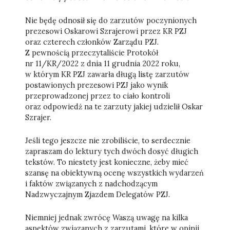
Nie będę odnosił się do zarzutów poczynionych
prezesowi Oskarowi Szrajerowi przez KR PZJ
oraz czterech członków Zarządu PZJ.
Z pewnością przeczytaliście Protokół
nr 11/KR/2022 z dnia 11 grudnia 2022 roku,
w którym KR PZJ zawarła długą listę zarzutów
postawionych prezesowi PZJ jako wynik
przeprowadzonej przez to ciało kontroli
oraz odpowiedź na te zarzuty jakiej udzielił Oskar
Szrajer.
Jeśli tego jeszcze nie zrobiliście, to serdecznie
zapraszam do lektury tych dwóch dosyć długich
tekstów. To niestety jest konieczne, żeby mieć
szansę na obiektywną ocenę wszystkich wydarzeń
i faktów związanych z nadchodzącym
Nadzwyczajnym Zjazdem Delegatów PZJ.
Niemniej jednak zwrócę Waszą uwagę na kilka
aspektów związanych z zarzutami, które w opinii