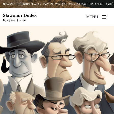
START
›
JEŹDZIECTWO
› CZY TO ZWIĄZKOWY ZAMACH STANU? – CZĘŚĆ
Sławomir Dudek
MENU
Myślę więc jestem.