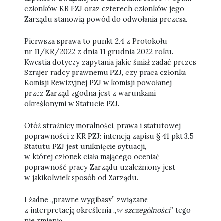
członków KR PZJ oraz czterech członków jego
Zarządu stanowią powód do odwołania prezesa.
Pierwsza sprawa to punkt 2.4 z Protokołu
nr 11/KR/2022 z dnia 11 grudnia 2022 roku.
Kwestia dotyczy zapytania jakie śmiał zadać prezes
Szrajer radcy prawnemu PZJ, czy praca członka
Komisji Rewizyjnej PZJ w komisji powołanej
przez Zarząd zgodna jest z warunkami
określonymi w Statucie PZJ.
Otóż strażnicy moralności, prawa i statutowej
poprawności z KR PZJ: intencją zapisu § 41 pkt 3.5
Statutu PZJ jest uniknięcie sytuacji,
w której członek ciała mającego oceniać
poprawność pracy Zarządu uzależniony jest
w jakikolwiek sposób od Zarządu.
I żadne „prawne wygibasy” związane
z interpretacją określenia „
w szczególności
” tego
nie zmienią.