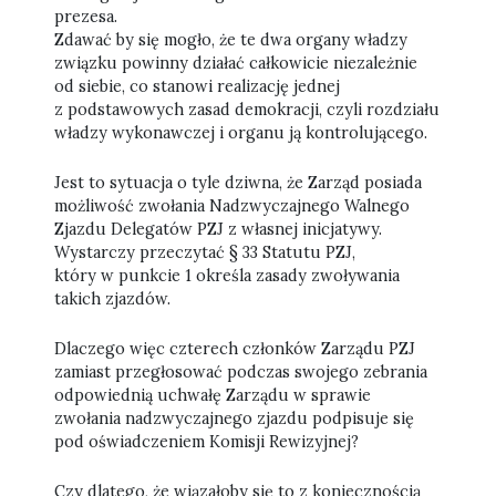
prezesa.
Zdawać by się mogło, że te dwa organy władzy
związku powinny działać całkowicie niezależnie
od siebie, co stanowi realizację jednej
z podstawowych zasad demokracji, czyli rozdziału
władzy wykonawczej i organu ją kontrolującego.
Jest to sytuacja o tyle dziwna, że Zarząd posiada
możliwość zwołania Nadzwyczajnego Walnego
Zjazdu Delegatów PZJ z własnej inicjatywy.
Wystarczy przeczytać § 33 Statutu PZJ,
który w punkcie 1 określa zasady zwoływania
takich zjazdów.
Dlaczego więc czterech członków Zarządu PZJ
zamiast przegłosować podczas swojego zebrania
odpowiednią uchwałę Zarządu w sprawie
zwołania nadzwyczajnego zjazdu podpisuje się
pod oświadczeniem Komisji Rewizyjnej?
Czy dlatego, że wiązałoby się to z koniecznością