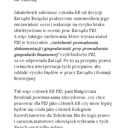
Jakakolwiek zależność członka KR od decyzji
Zarządu Związku praktycznie uniemożliwia jego
niezawisłość ocen i wskazuje na ryzyko braku
obiektywizmu w ocenie prac Zarządu PZJ.
A więc takiego zachowania, które wyraża statut
PZJ w treści słów „
rzetelność prowadzenia
dokumentacji i gospodarność przy prowadzeniu
gospodarki finansowej”
czyli budżetu PZJ,
za co odpowiada Zarząd. Po to są przepisy prawa
i właściwa interpretacja tych przepisów, aby
oddalić ryzyko błędów w pracy Zarządu i Komisji
Rewizyjnej.
Tak więc członek KR PZJ, pani Małgorzata
Brodziak powinna sama zdecydować, czy chce
pracować dla PZJ jako członek KR czy może lepiej
będzie się czuła jako członek Kolegium
Koordynatorów ds. Szkolenia. Ma do tego prawo
i zarazem statutowy obowiązek wybrania z tych
dwóch opcji tylko jednej.