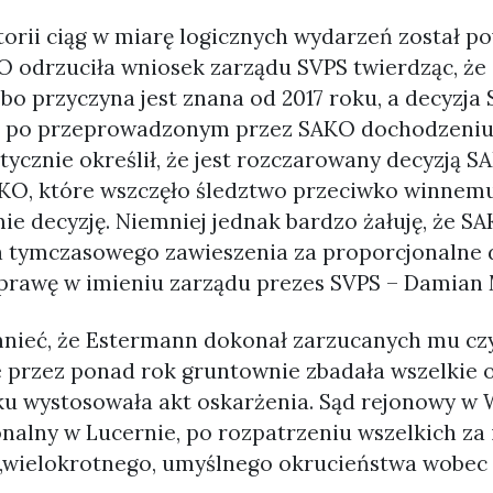
storii ciąg w miarę logicznych wydarzeń został p
odrzuciła wniosek zarządu SVPS twierdząc, że 
 bo przyczyna jest znana od 2017 roku, a decyzja
 po przeprowadzonym przez SAKO dochodzeniu
ycznie określił, że jest rozczarowany decyzją S
KO, które wszczęło śledztwo przeciwko winnem
ie decyzję. Niemniej jednak bardzo żałuję, że S
ża tymczasowego zawieszenia za proporcjonalne 
prawę w imieniu zarządu prezes SVPS – Damian 
nieć, że Estermann dokonał zarzucanych mu czy
 przez ponad rok gruntownie zbadała wszelkie o
ku wystosowała akt oskarżenia. Sąd rejonowy w W
nalny w Lucernie, po rozpatrzeniu wszelkich za 
ielokrotnego, umyślnego okrucieństwa wobec k