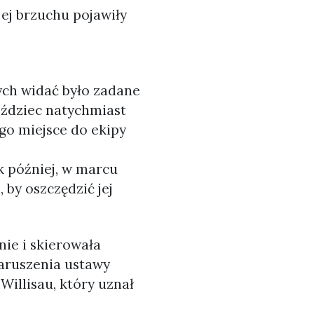
ej brzuchu pojawiły
ych widać było zadane
Jeździec natychmiast
ego miejsce do ekipy
ok później, w marcu
 by oszczędzić jej
ie i skierowała
aruszenia ustawy
illisau, który uznał