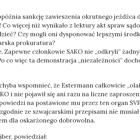
 opóźnia sankcję zawieszenia okrutnego jeźdźca
 Co więcej niż wynikało z lektury akt spraw są
iedzieć? Czy mogli oni dysponować lepszymi śro
arska prokuratura?
e. Zapewne członkowie SAKO nie „odkryli” żadn
o co więc ta demonstracja „niezależności” doch
chyba wspomnieć, że Estermann całkowicie „ola
 i nie pojawił się ani razu na liczne zaproszen
odpowiedzi na postawione mu przez ten organ SVP
 zgodnie ze szwajcarskimi przepisami nie musiał 
iem dla oskarżonego dobrowolna.
ber, powiedział: