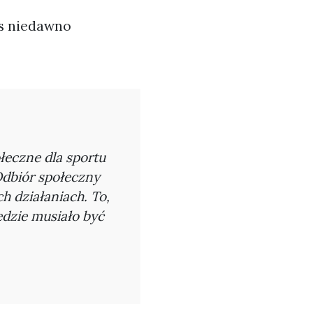
rs niedawno
łeczne dla sportu
 Odbiór społeczny
h działaniach. To,
ędzie musiało być