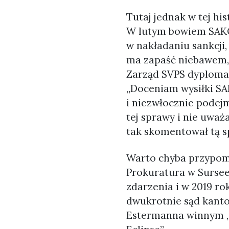
Tutaj jednak w tej hi
W lutym bowiem SAKO 
w nakładaniu sankcji,
ma zapaść niebawem,
Zarząd SVPS dyplomat
„Doceniam wysiłki SA
i niezwłocznie podejm
tej sprawy i nie uwa
tak skomentował tą s
Warto chyba przypom
Prokuratura w Sursee
zdarzenia i w 2019 ro
dwukrotnie sąd kanto
Estermanna winnym „w