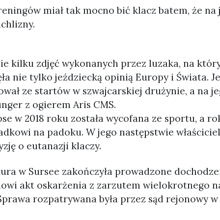
eningów miał tak mocno bić klacz batem, że na j
chlizny.
ie kilku zdjęć wykonanych przez luzaka, na któr
ęła nie tylko jeździecką opinią Europy i Świata. 
ował ze startów w szwajcarskiej drużynie, a na j
nger z ogierem Aris CMS.
ipse w 2018 roku została wycofana ze sportu, a r
adkowi na padoku. W jego następstwie właściciel,
yzję o eutanazji klaczy.
ura w Sursee zakończyła prowadzone dochodzen
owi akt oskarżenia z zarzutem wielokrotnego n
Sprawa rozpatrywana była przez sąd rejonowy w W