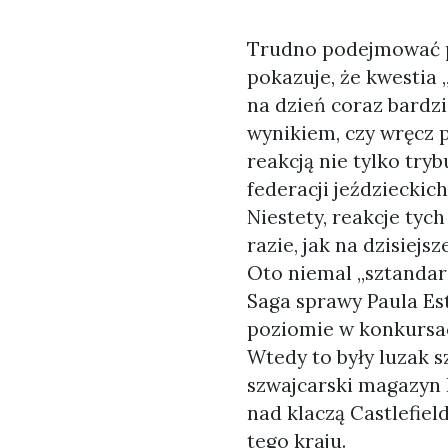
Trudno podejmować po
pokazuje, że kwestia 
na dzień coraz bardz
wynikiem, czy wręcz p
reakcją nie tylko try
federacji jeździeckich
Niestety, reakcje tyc
razie, jak na dzisiejs
Oto niemal „sztandar
Saga sprawy Paula Es
poziomie w konkursac
Wtedy to były luzak 
szwajcarski magazyn B
nad klaczą Castlefiel
tego kraju.