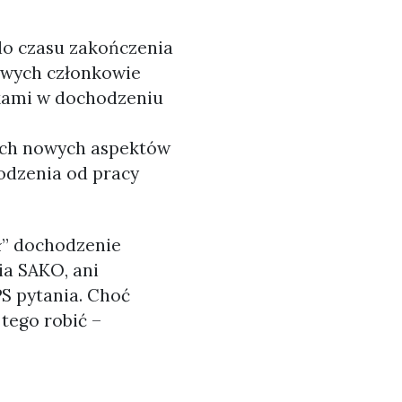
 do czasu zakończenia
dowych członkowie
dkami w dochodzeniu
ych nowych aspektów
odzenia od pracy
ł” dochodzenie
ia SAKO, ani
S pytania. Choć
tego robić –