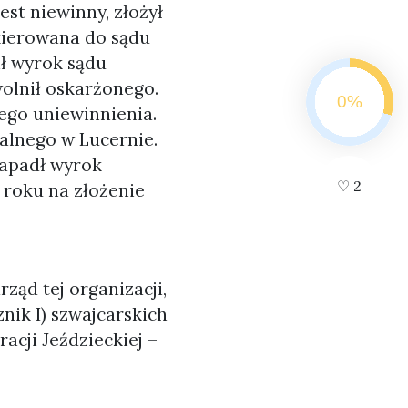
est niewinny, złożył
skierowana do sądu
ł wyrok sądu
wolnił oskarżonego.
ego uniewinnienia.
nalnego w Lucernie.
zapadł wyrok
♡
2
 roku na złożenie
ząd tej organizacji,
znik I) szwajcarskich
acji Jeździeckiej –