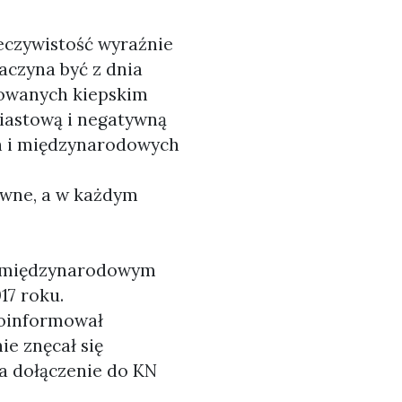
eczywistość wyraźnie
zaczyna być z dnia
rowanych kiepskim
miastową i negatywną
ych i międzynarodowych
ziwne, a w każdym
na międzynarodowym
17 roku.
poinformował
ie znęcał się
na dołączenie do KN