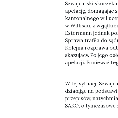
Szwajcarski skoczek ni
apelację, domagając s
kantonalnego w Lucer
w Willisau, z wyjątki
Estermann jednak pon
Sprawa trafiła do sąd
Kolejna rozprawa odb
skazujący. Po jego og
apelacji. Ponieważ te
W tej sytuacji Szwajca
działając na podstawie
przepisów, natychmias
SAKO, o tymczasowe 