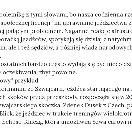
lemikę z tymi słowami, bo nasza codzienna rz
„społecznej licencji” na uprawianie jeździectwa 
iej palącym problemem. Naganne reakcje sfrust
orażką jeźdźców, spotykają się dzisiaj z natych
bun, ale i też sędziów, a później władz narodow
.
h ostatnich bardzo często wydają się być nieco d
ze oczekiwania, zbyt powolne.
owy” przykład:
termanna ze Szwajcarii, jeźdźca startującego 
h skoków przez przeszkody, rozpoczęła się w 20
szwajcarskiego skoczka, Zdenek Dusek z Czech, 
lick, że jeździec w trakcie treningów wielokrotn
d Eclipse. Klaczą, która umożliwiła Szwajcarowi 