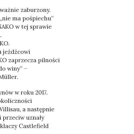
oważnie zaburzony.
„nie ma pośpiechu”
 SAKO w tej sprawie
.
AKO.
u jeźdźcowi
AKO zaprzecza pilności
do winy” –
Müller.
nów w roku 2017.
koliczności
illisau, a następnie
i przeciw uznały
laczy Castlefield