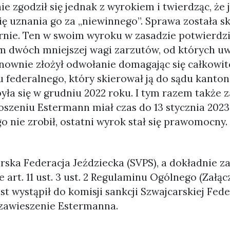
e zgodził się jednak z wyrokiem i twierdząc, że j
ię uznania go za „niewinnego”. Sprawa została 
nie. Ten w swoim wyroku w zasadzie potwierdzi
em dwóch mniejszej wagi zarzutów, od których u
ownie złożył odwołanie domagając się całkowit
u federalnego, który skierował ją do sądu kanto
yła się w grudniu 2022 roku. I tym razem także 
łoszeniu Estermann miał czas do 13 stycznia 2023
go nie zrobił, ostatni wyrok stał się prawomocny.
rska Federacja Jeździecka (SVPS), a dokładnie zar
 art. 11 ust. 3 ust. 2 Regulaminu Ogólnego (Załąc
t wystąpił do komisji sankcji Szwajcarskiej Feder
zawieszenie Estermanna.