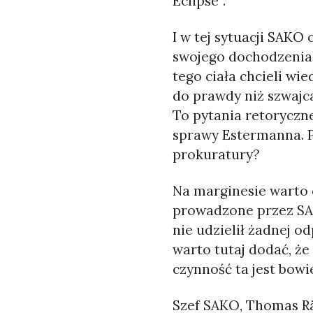
Eclipse”.
I w tej sytuacji SAKO
swojego dochodzenia!
tego ciała chcieli w
do prawdy niż szwajc
To pytania retoryczn
sprawy Estermanna. P
prokuratury?
Na marginesie warto 
prowadzone przez SAKO
nie udzielił żadnej 
warto tutaj dodać, że
czynność ta jest bow
Szef SAKO, Thomas Rä