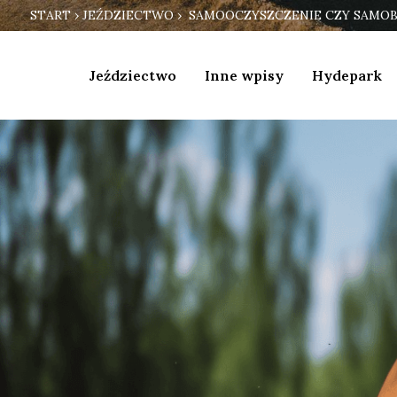
START
›
JEŹDZIECTWO
› SAMOOCZYSZCZENIE CZY SAMOB
Jeździectwo
Inne wpisy
Hydepark